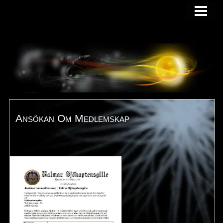
HEM
VERKSAMHETSBERÄTTELSE
BILDGALLERI
OM OSS
KONTAKTA
STADGAR
Ansökan Om Medlemskap
MATRIKEL